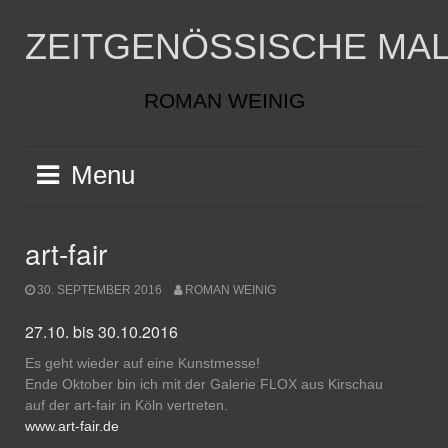
Skip
to
ZEITGENÖSSISCHE MAL
content
ROMAN WEINIG
Menu
art-fair
30. SEPTEMBER 2016
ROMAN WEINIG
27.10. bis 30.10.2016
Es geht wieder auf eine Kunstmesse!
Ende Oktober bin ich mit der Galerie FLOX aus Kirschau
auf der art-fair in Köln vertreten.
www.art-fair.de