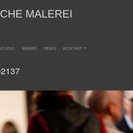
SCHE MALEREI
STUDIO
WERKE
NEWS
KONTAKT
+
02137