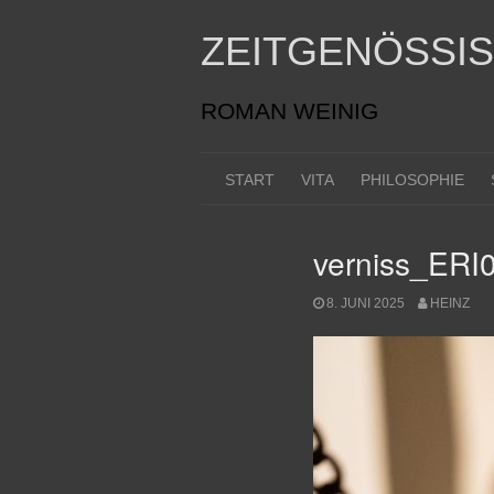
Skip
to
ZEITGENÖSSI
content
ROMAN WEINIG
START
VITA
PHILOSOPHIE
verniss_ERI
8. JUNI 2025
HEINZ